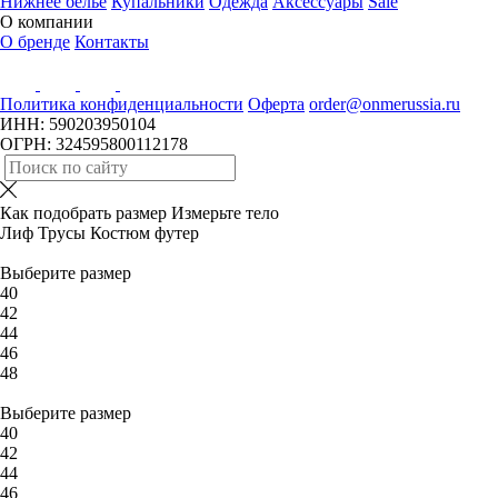
Нижнее белье
Купальники
Одежда
Аксессуары
Sale
О компании
О бренде
Контакты
Политика конфиденциальности
Оферта
order@onmerussia.ru
ИНН: 590203950104
ОГРН: 324595800112178
Как подобрать размер
Измерьте тело
Лиф
Трусы
Костюм футер
Выберите размер
40
42
44
46
48
Выберите размер
40
42
44
46