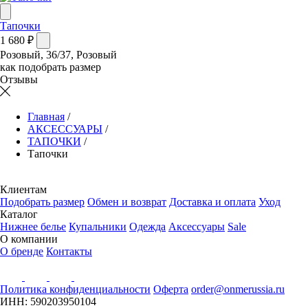
Тапочки
1 680 ₽
Розовый, 36/37, Розовый
как подобрать размер
Отзывы
Главная
/
АКСЕССУАРЫ
/
ТАПОЧКИ
/
Тапочки
Клиентам
Подобрать размер
Обмен и возврат
Доставка и оплата
Уход
Каталог
Нижнее белье
Купальники
Одежда
Аксессуары
Sale
О компании
О бренде
Контакты
Политика конфиденциальности
Оферта
order@onmerussia.ru
ИНН: 590203950104