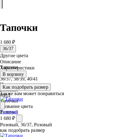
Тапочки
1 680 ₽
36/37
Другие цвета
Описание
Тапочки
Характеристики
Размер
В корзину
36/37, 38/39, 40/41
Цвет
Как подобрать размер
Розовый
Также вам может понравиться
ВИД
Тапочки
Название цвета
Розовый
Тапочки
1 680 ₽
Розовый, 36/37, Розовый
как подобрать размер