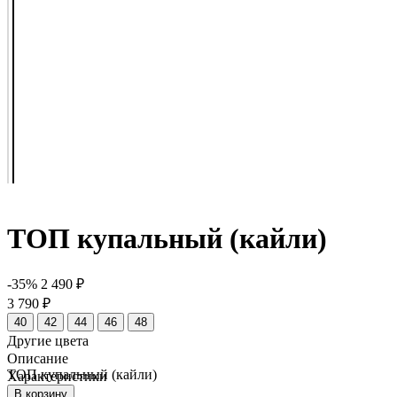
ТОП купальный (кайли)
-35%
2 490 ₽
3 790 ₽
40
42
44
46
48
Другие цвета
Описание
ТОП купальный (кайли)
Характеристики
Размер
В корзину