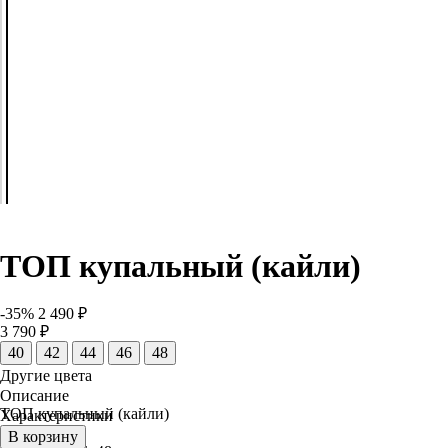
ТОП купальный (кайли)
-35%
2 490 ₽
3 790 ₽
40
42
44
46
48
Другие цвета
Описание
ТОП купальный (кайли)
Характеристики
Размер
В корзину